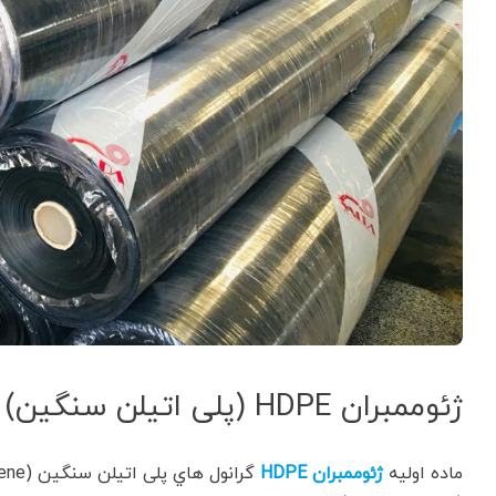
ژئوممبران HDPE (پلی اتیلن سنگین)
ماده اوليه
ژئوممبران HDPE
گرانول هاي پلی اتیلن سنگین (High Density Poly Ethylene) و از خانواده