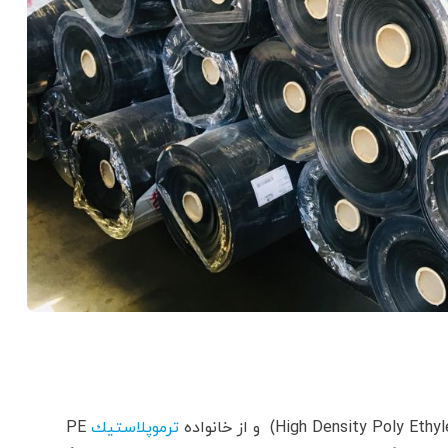
ترموپلاستيك
PE