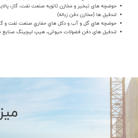
حوضچه های تبخیر و مخازن ثانویه صنعت نفت، گاز، پالا
لندفیل ها (مخازن دفن زباله)
حوضچه هاي گل و آب و دكل هاي حفاري صنعت نفت و گا
لندفیل های دفن فضولات حیوانی، هیپ لیچینگ صنایع 
میز