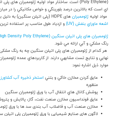
(Poly Ethylene) است. ساختار مواد اولیه ژئوممبران 
اي است كه بالاترين درصد بلورينگي و خواص مكانيكي را در ميان 
مواد اولیه
ژئوممبران
های HDPE (پلی اتیلن سنگین) به دليل برخورداري از خواص مقاومت شيميايي عالي، مقاومت در برابر
اشعه ماوراي بنفش (UV)
و ازدياد طول مناسب پر استفاده ترين ما
ژئوممبران های پلی اتیلن سنگین HDPE (High Density Poly Ethylene) تولیدی شرکت ظریف مصور
رنگ مشكي و آبي ارائه مي شود.
هر كدام از ژئوممبران های پلی اتیلن سنگین چه به رنگ مشکی و 
نهايي و نتايج تست مشابهي دارند. از كاربردهاي عمده ژئوممب
موارد ذیل اشاره نمود:
عايق كردن مخازن خاكي و بتني
استخر ذخیره آب كشاورز
منظوره
پوشش كانال هاي انتقال آب با ورق ژئوممبران سنگین
عايق فونداسيون مخازن صنعت نفت، گاز، پالايش و پترو
مخازن صنعت آب و فاضلاب آب بندی سد ها با ورق ژئوممبران
لاگون های صنایع شیمیایی با ورق ژئوممبران پلی اتیلن س