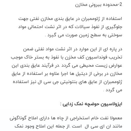
2-محدوده بیرونی مخازن
VLDPE
ژئوممبران
Non_woven
دیمپل شیت
نتایج آزمایشگاه
آب و فاضلاب
وبلاگ
استفاده از ژئوممبران در عایق بندی مخازن نفتی جهت
جلوگیری از نفوذ سیالات که در اثر نشت احتمالی مواد
پلی پروپیلن PP
PVC
ژئوممبران
ژئوتکستایل
الکترود
استانداردها
خدمات شهری
سوختی به سطح زمین صورت می گیرد .
درباره ما
در پاره ای از این موارد در اثر نشت مواد نفتی ضمن
پلی استر PET
ژئوممبران
ژئوتکستایل
کاتالوگ
جی سی ال
نفت گاز و پتروشیمی
تماس با ما
تخریب فونداسیون کف مخزن با نفوذ به بستر خاک موجب
عوارض زیست محیطی می گردد .در فرآیند عایق بندی این
ژئوتکستایل
فیلتر خاک
مخازن در برخی از دیتیل ها اجرا علاوه بر استفاده از عایق
ژئوممبران از عایق های بنتونیتی جی سی ال نیز استفاده
می گردد .
ایزولاسیون حوضچه نمک زدایی :
معمولا نفت خام استخراجی از چاه ها دارای املاح گوناگونی
مانند ان ای سی ال است .از جمله این املاح وجود نمک