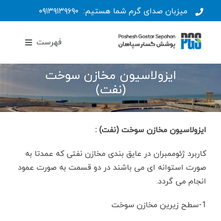
Ski
میزبان صدای گرم شما هستیم:
۰۹۱۳۹۱۳۹۶۹۰
t
conten
فهرست
ایزولاسیون مخازن سوخت
صفحه نخست
(نفت)
محصولات و خدمات
ایزولاسیون مخازن سوخت (نفت) :
ژئوممبران
گروه فعالیت ها
کاربرد ژئوممبران در عایق بندی مخازن نفتی که عمدتا به
صورت استوانه ای می باشند در دو قسمت به صورت عمود
انجام می گردد.
HDPE
ژئوتکستایل
کشاورزی
مدارک فنی
1-سطح زیرین مخازن سوخت
woven
LLDPE
عمران
ژئوكامپوزيت
مشخصات فنی
پروژه ها